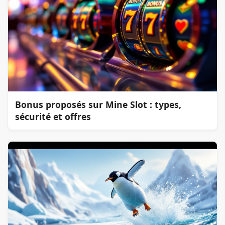
Bonus proposés sur Mine Slot : types,
sécurité et offres