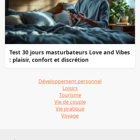
Test 30 jours masturbateurs Love and Vibes
: plaisir, confort et discrétion
Développement personnel
Loisirs
Tourisme
Vie de couple
Vie pratique
Voyage