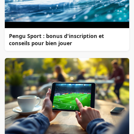
Pengu Sport : bonus d'inscription et
conseils pour bien jouer