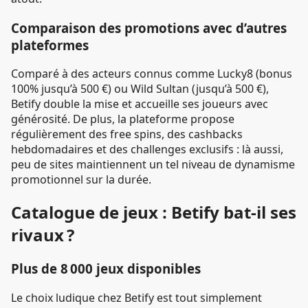
Comparaison des promotions avec d’autres
plateformes
Comparé à des acteurs connus comme Lucky8 (bonus
100% jusqu’à 500 €) ou Wild Sultan (jusqu’à 500 €),
Betify double la mise et accueille ses joueurs avec
générosité. De plus, la plateforme propose
régulièrement des free spins, des cashbacks
hebdomadaires et des challenges exclusifs : là aussi,
peu de sites maintiennent un tel niveau de dynamisme
promotionnel sur la durée.
Catalogue de jeux : Betify bat-il ses
rivaux ?
Plus de 8 000 jeux disponibles
Le choix ludique chez Betify est tout simplement