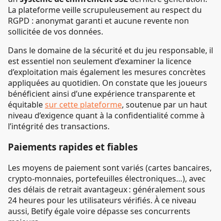
La plateforme veille scrupuleusement au respect du
RGPD : anonymat garanti et aucune revente non
sollicitée de vos données.
Dans le domaine de la sécurité et du jeu responsable, il
est essentiel non seulement d’examiner la licence
d’exploitation mais également les mesures concrètes
appliquées au quotidien. On constate que les joueurs
bénéficient ainsi d’une expérience transparente et
équitable
sur cette plateforme
, soutenue par un haut
niveau d’exigence quant à la confidentialité comme à
l’intégrité des transactions.
Paiements rapides et fiables
Les moyens de paiement sont variés (cartes bancaires,
crypto-monnaies, portefeuilles électroniques…), avec
des délais de retrait avantageux : généralement sous
24 heures pour les utilisateurs vérifiés. À ce niveau
aussi, Betify égale voire dépasse ses concurrents