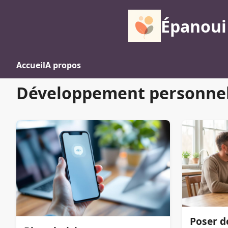
Épanoui 
Accueil
A propos
Développement personne
Poser d